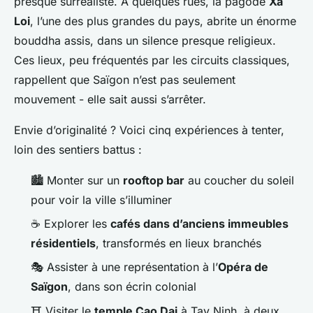
presque surréaliste. À quelques rues, la pagode
Xa
Loi
, l’une des plus grandes du pays, abrite un énorme
bouddha assis, dans un silence presque religieux.
Ces lieux, peu fréquentés par les circuits classiques,
rappellent que Saïgon n’est pas seulement
mouvement - elle sait aussi s’arrêter.
Envie d’originalité ? Voici cinq expériences à tenter,
loin des sentiers battus :
🏙️ Monter sur un
rooftop bar
au coucher du soleil
pour voir la ville s’illuminer
☕ Explorer les
cafés dans d’anciens immeubles
résidentiels
, transformés en lieux branchés
🎭 Assister à une représentation à l’
Opéra de
Saïgon
, dans son écrin colonial
⛩️ Visiter le
temple Cao Dai
à Tay Ninh, à deux