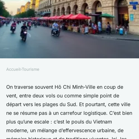
Accueil
›
Tourisme
TOURISME
Visiter Hô Chi Minh : les
On traverse souvent Hô Chi Minh-Ville en coup de
vent, entre deux vols ou comme simple point de
incontournables de cette ville
départ vers les plages du Sud. Et pourtant, cette ville
fascinante
ne se résume pas à un carrefour logistique. C’est bien
plus qu’une escale : c’est le pouls du Vietnam
Éléanore
•
26/04/2026 14:12
•
12 min de lecture
moderne, un mélange d’effervescence urbaine, de