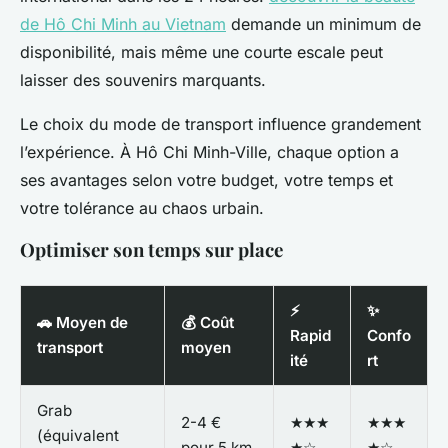
de Hô Chi Minh au Vietnam
demande un minimum de
disponibilité, mais même une courte escale peut
laisser des souvenirs marquants.
Le choix du mode de transport influence grandement
l’expérience. À Hô Chi Minh-Ville, chaque option a
ses avantages selon votre budget, votre temps et
votre tolérance au chaos urbain.
Optimiser son temps sur place
⚡
✨
🚗 Moyen de
💰 Coût
Rapid
Confo
transport
moyen
ité
rt
Grab
2-4 €
★★★
★★★
(équivalent
pour 5 km
★☆
★☆