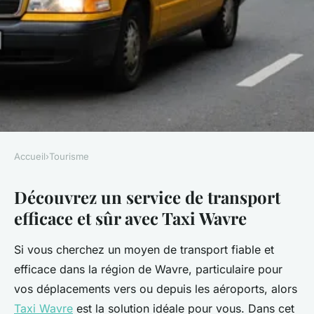
Accueil
›
Tourisme
TOURISME
Découvrez un service de transport
Taxi wavre : découvrez un
efficace et sûr avec Taxi Wavre
service de transport efficace et
sûr
Si vous cherchez un moyen de transport fiable et
efficace dans la région de Wavre, particulaire pour
Livia
•
4 mars 2025
•
3 min de lecture
vos déplacements vers ou depuis les aéroports, alors
Taxi Wavre
est la solution idéale pour vous. Dans cet