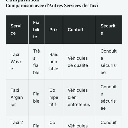
Comparaison avec d’Autres Services de Taxi
Fia
Servi
Sécurit
bili
Prix
Confort
ce
é
té
Trè
Conduit
Taxi
Rais
s
Véhicules
e
Wavr
onn
fia
de qualité
sécuris
e
able
ble
ée
Conduit
Taxi
Co
Véhicules
Fia
e
Argan
mpe
bien
ble
sécuris
ier
titif
entretenus
ée
Taxi 2
Co
Conduit
Fia
Véhicules