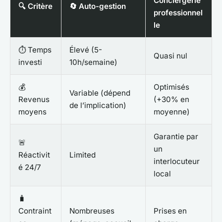
Conciergerie
🔍 Critère
🔄 Auto-gestion
professionnel
le
⏱️ Temps
Élevé (5-
Quasi nul
investi
10h/semaine)
💰
Optimisés
Variable (dépend
Revenus
(+30% en
de l’implication)
moyens
moyenne)
Garantie par
🚨
un
Réactivit
Limited
interlocuteur
é 24/7
local
🧳
Contraint
Nombreuses
Prises en