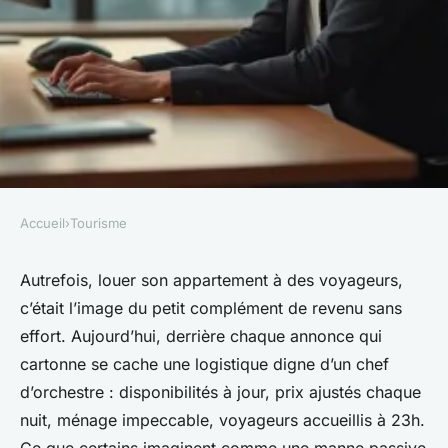
Accueil
›
Tourisme
TOURISME
Optimiser la gestion locative
Autrefois, louer son appartement à des voyageurs,
c’était l’image du petit complément de revenu sans
courte durée pour plus de
effort. Aujourd’hui, derrière chaque annonce qui
rentabilité
cartonne se cache une logistique digne d’un chef
d’orchestre : disponibilités à jour, prix ajustés chaque
Éléanore
•
31/05/2026 13:32
•
12 min de lecture
nuit, ménage impeccable, voyageurs accueillis à 23h.