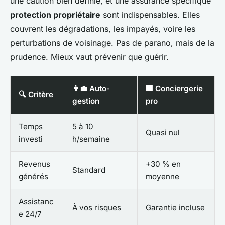
une caution bien définie, et une assurance spécifique
protection propriétaire
sont indispensables. Elles
couvrent les dégradations, les impayés, voire les
perturbations de voisinage. Pas de parano, mais de la
prudence. Mieux vaut prévenir que guérir.
👨‍💼 Auto-
🏢 Conciergerie
🔍 Critère
gestion
pro
Temps
5 à 10
Quasi nul
investi
h/semaine
Revenus
+30 % en
Standard
générés
moyenne
Assistanc
À vos risques
Garantie incluse
e 24/7