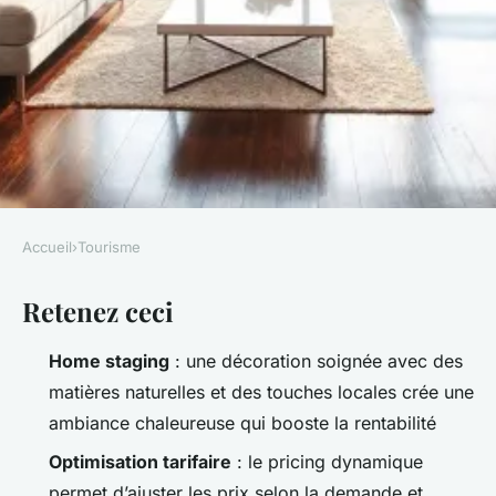
Accueil
›
Tourisme
TOURISME
Retenez ceci
5 astuces pour une rentabilité
maximale en location courte
Home staging
: une décoration soignée avec des
durée
matières naturelles et des touches locales crée une
ambiance chaleureuse qui booste la rentabilité
Éléanore
•
09/06/2026 20:00
•
9 min de lecture
Optimisation tarifaire
: le pricing dynamique
permet d’ajuster les prix selon la demande et