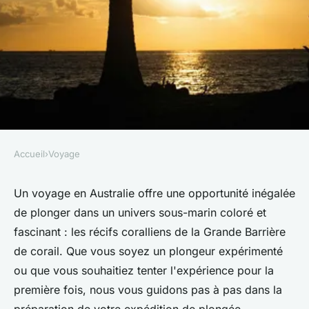
Accueil
›
Voyage
VOYAGE
Comment organiser une
Un voyage en Australie offre une opportunité inégalée
de plonger dans un univers sous-marin coloré et
expédition de plongée en
fascinant : les récifs coralliens de la Grande Barrière
apnée dans les récifs
de corail. Que vous soyez un plongeur expérimenté
coralliens de la Grande
ou que vous souhaitiez tenter l'expérience pour la
Barrière de corail, Australie :
première fois, nous vous guidons pas à pas dans la