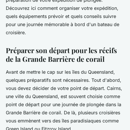
équipements et conseils ?
préparation de votre expédition de plongée.
Découvrez ici comment organiser votre expédition,
Livia
•
5 juillet 2024
•
6 min de lecture
quels équipements prévoir et quels conseils suivre
pour une journée mémorable à bord d'un bateau de
croisière.
Préparer son départ pour les récifs
de la Grande Barrière de corail
Avant de mettre le cap sur les îles du Queensland,
quelques préparatifs sont nécessaires. Tout d'abord,
vous devez décider de votre point de départ. Cairns,
une ville du Queensland, est souvent choisie comme
point de départ pour une journée de plongée dans la
Grande Barrière de corail. De là, plusieurs croisières
vous emmènent vers des îles paradisiaques comme
Green Island ou Fitzroy Island.