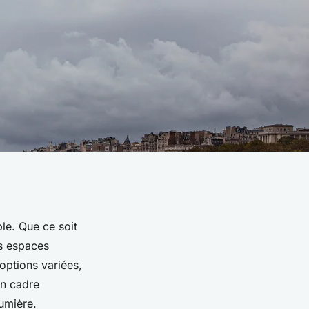
le. Que ce soit
s espaces
options variées,
un cadre
umière.