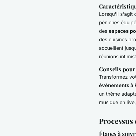
Caractéristiq
Lorsqu'il s'agit
péniches équipé
des
espaces po
des cuisines pr
accueillent jusq
réunions intimis
Conseils pour
Transformez vot
événements à P
un thème adapté
musique en live
Processus 
Étapes à suiv