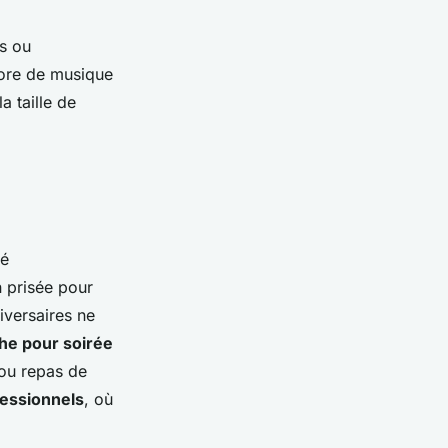
us ou
core de musique
a taille de
té
 prisée pour
iversaires ne
che pour soirée
 ou repas de
fessionnels
, où