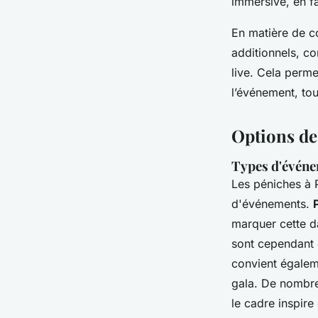
immersive, en fa
En matière de co
additionnels, c
live. Cela perme
l’événement, tou
Options de
Types d'évén
Les péniches à P
d'événements.
marquer cette da
sont cependant 
convient égalem
gala. De nombre
le cadre inspire