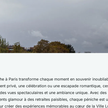
 à Paris : créez
he à Paris transforme chaque moment en souvenir inoubliab
nt privé, une célébration ou une escapade romantique, ce
liables
t des vues spectaculaires et une ambiance unique. Avec des 
ents glamour à des retraites paisibles, chaque péniche est 
ur créer des expériences mémorables au cœur de la Ville L