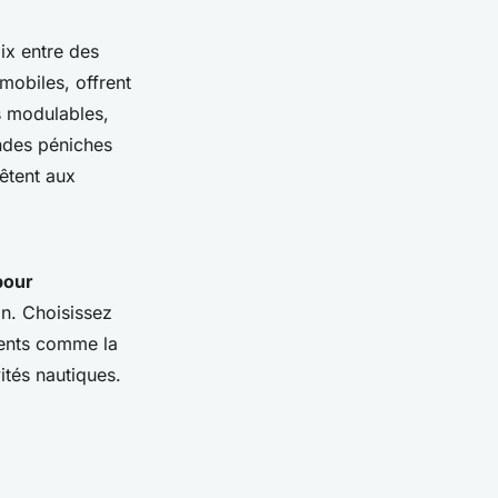
ix entre des
mobiles, offrent
s modulables,
ndes péniches
êtent aux
pour
on. Choisissez
ments comme la
tés nautiques.