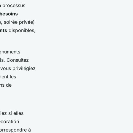
n processus
besoins
, soirée privée)
ents
disponibles,
monuments
is. Consultez
i vous privilégiez
ent les
ons de
ez si elles
coration
correspondre à