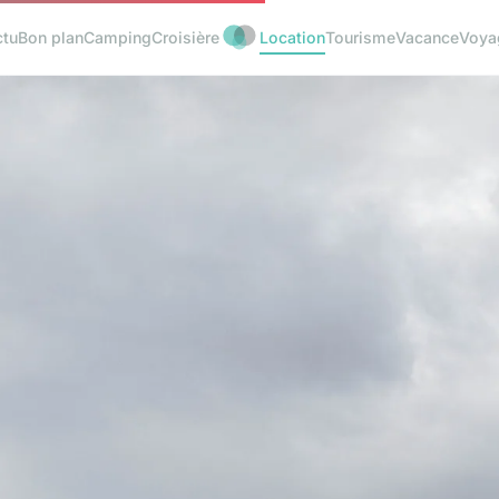
ctu
Bon plan
Camping
Croisière
Location
Tourisme
Vacance
Voya