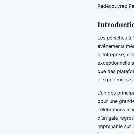
Livia
•
15 janvier 2025
•
4 min de lecture
Redécouvrez Par
Introductio
Les péniches à 
événements mémo
d’entreprise, ces
exceptionnelle s
que des platef
d’expériences s
L’un des princip
pour une grande
célébrations in
d’un gala regro
imprenable sur 