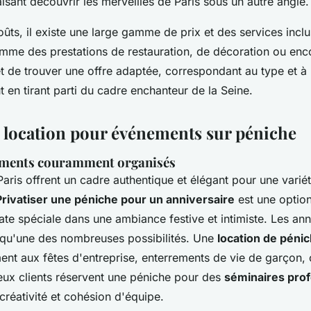
isant découvrir les merveilles de Paris sous un autre angle.
ûts, il existe une large gamme de prix et des services incl
omme des prestations de restauration, de décoration ou en
t de trouver une offre adaptée, correspondant au type et à l
t en tirant parti du cadre enchanteur de la Seine.
 location pour événements sur péniche
ements couramment organisés
aris offrent un cadre authentique et élégant pour une varié
Privatiser une péniche pour un anniversaire
est une option
te spéciale dans une ambiance festive et intimiste. Les ann
qu'une des nombreuses possibilités. Une
location de péni
ent aux fêtes d'entreprise, enterrements de vie de garçon,
ux clients réservent une péniche pour des
séminaires pro
 créativité et cohésion d'équipe.