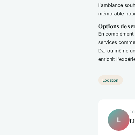
l'ambiance souh
mémorable pour 
Options de se
En complément 
services comme 
DJ, ou même une
enrichit l'expér
Location
EC
L
Li