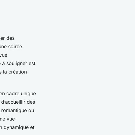
ser des
une soirée
 vue
 à souligner est
 la création
 en cadre unique
’accueillir des
r romantique ou
une vue
on dynamique et