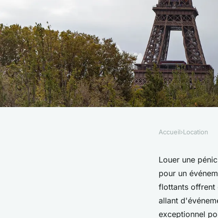
Accueil
›
Location
LOCATION
Location de péniches
Louer une pénic
pour un événeme
des souvenirs inoub
flottants offren
allant d'événem
exceptionnel po